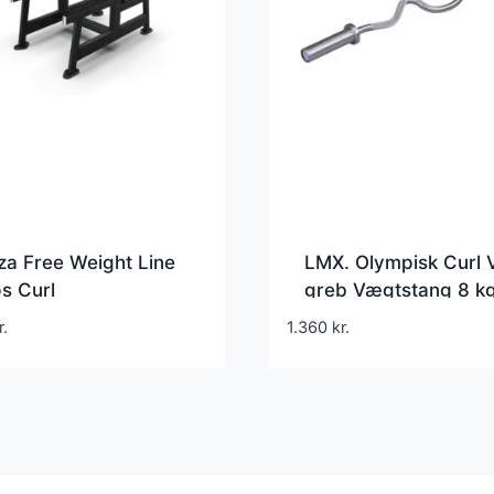
za Free Weight Line
LMX. Olympisk Curl 
s Curl
greb Vægtstang 8 k
ingsbænk
r.
1.360
kr.