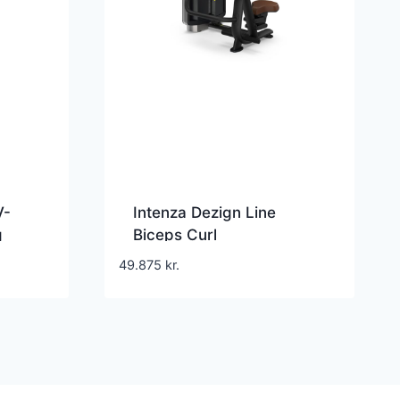
V-
Intenza Dezign Line
g
Biceps Curl
49.875
kr.