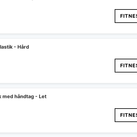
FITNE
astik - Hård
FITNE
k med håndtag - Let
FITNE