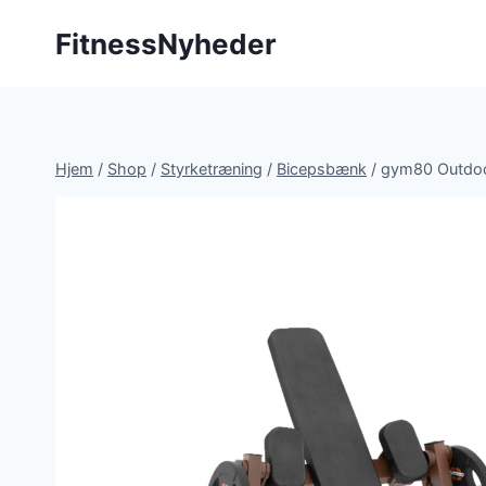
Fortsæt
FitnessNyheder
til
indhold
Hjem
/
Shop
/
Styrketræning
/
Bicepsbænk
/
gym80 Outdoor