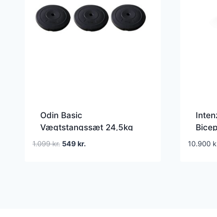
Odin Basic
Inten
Vægtstangssæt 24,5kg
Bicep
Træn
Den
Den
1.099
kr.
549
kr.
10.900
k
oprindelige
aktuelle
pris
pris
var:
er:
1.099 kr..
549 kr..