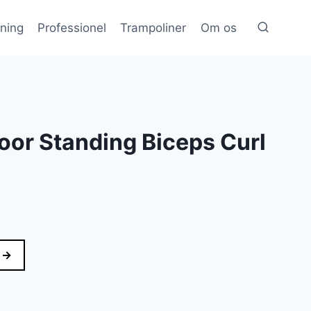
æning
Professionel
Trampoliner
Om os
or Standing Biceps Curl
 →