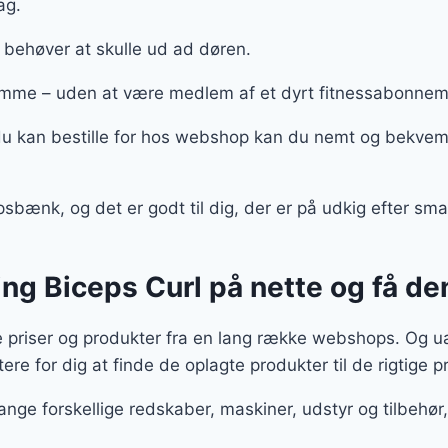
dag.
e behøver at skulle ud ad døren.
mme – uden at være medlem af et dyrt fitnessabonne
 kan bestille for hos webshop kan du nemt og bekvemt
bænk, og det er godt til dig, der er på udkig efter smar
g Biceps Curl på nette og få de
e priser og produkter fra en lang række webshops. Og ua
tere for dig at finde de oplagte produkter til de rigtige p
ange forskellige redskaber, maskiner, udstyr og tilbeh