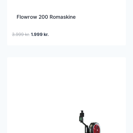
Flowrow 200 Romaskine
Den
Den
3.999
kr.
1.999
kr.
oprindelige
aktuelle
pris
pris
var:
er:
3.999 kr..
1.999 kr..