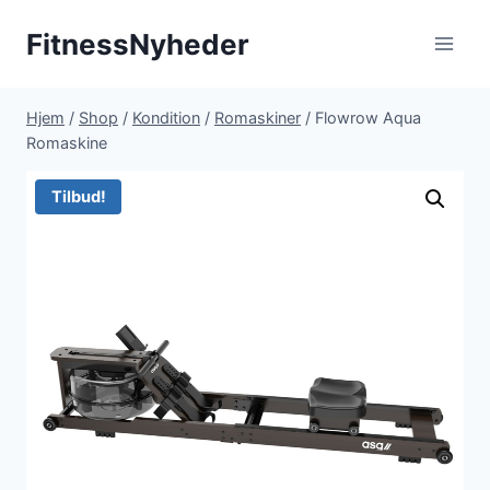
Fortsæt
FitnessNyheder
til
indhold
Hjem
/
Shop
/
Kondition
/
Romaskiner
/
Flowrow Aqua
Romaskine
Tilbud!