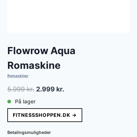
Flowrow Aqua
Romaskine
Romaskiner
Den
Den
5.999
kr.
2.999
kr.
oprindelige
aktuelle
På lager
pris
pris
FITNESSSHOPPEN.DK →
var:
er:
5.999 kr..
2.999 kr..
Betalingsmuligheder