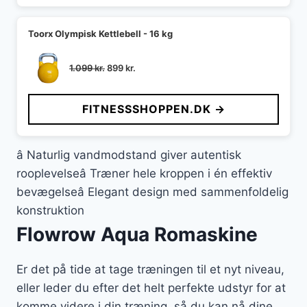
Toorx Olympisk Kettlebell - 16 kg
Den
Den
1.099
kr.
899
kr.
oprindelige
aktuelle
pris
pris
FITNESSSHOPPEN.DK →
var:
er:
1.099 kr..
899 kr..
â Naturlig vandmodstand giver autentisk
rooplevelseâ Træner hele kroppen i én effektiv
bevægelseâ Elegant design med sammenfoldelig
konstruktion
Flowrow Aqua Romaskine
Er det på tide at tage træningen til et nyt niveau,
eller leder du efter det helt perfekte udstyr for at
komme videre i din træning, så du kan nå dine