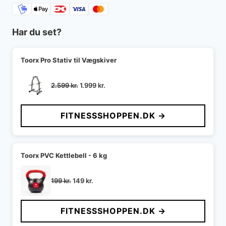
Har du set?
Toorx Pro Stativ til Vægskiver
Den
Den
2.599
kr.
1.999
kr.
oprindelige
aktuelle
pris
pris
FITNESSSHOPPEN.DK →
var:
er:
2.599 kr..
1.999 kr..
Toorx PVC Kettlebell - 6 kg
Den
Den
199
kr.
149
kr.
oprindelige
aktuelle
pris
pris
FITNESSSHOPPEN.DK →
var:
er:
199 kr..
149 kr..