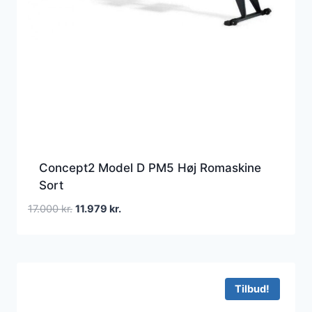
Concept2 Model D PM5 Høj Romaskine
Sort
Den
Den
17.000
kr.
11.979
kr.
oprindelige
aktuelle
pris
pris
var:
er:
17.000 kr..
11.979 kr..
Tilbud!