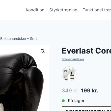
Kondition
Styrketræning
Funktionel tr
 Boksehandsker – Sort
Everlast Cor
Boksehandsker
Den
Den
349
kr.
199
kr.
oprindelige
aktue
På lager
pris
pris