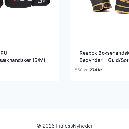
 PU
Reebok Boksehandsk
sækhandsker (S/M)
Begynder – Guld/Sor
handsker til
oz
Den
Den
550
kr.
274
kr.
sæk sort
oprindelige
aktuelle
pris
pris
var:
er:
550 kr..
274 kr..
© 2026 FitnessNyheder