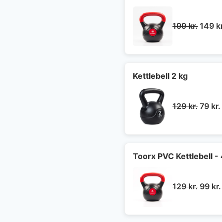
Den
199
kr.
149
k
oprin
pris
var:
199 kr
Kettlebell 2 kg
Den
129
kr.
79
kr.
oprin
pris
var:
129 kr
Toorx PVC Kettlebell - 
Den
129
kr.
99
kr.
oprin
pris