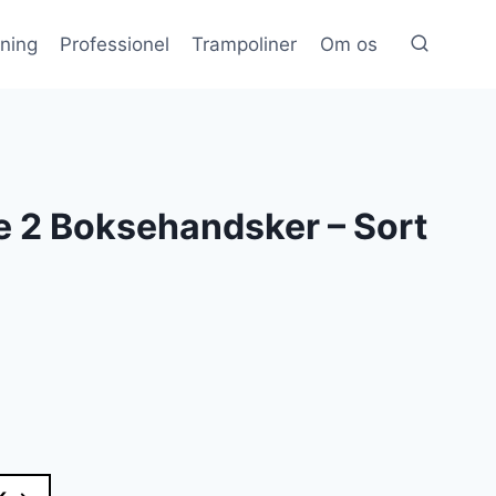
æning
Professionel
Trampoliner
Om os
e 2 Boksehandsker – Sort
lle