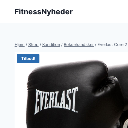
Fortsæt
FitnessNyheder
til
indhold
Hjem
/
Shop
/
Kondition
/
Boksehandsker
/
Everlast Core 2
Tilbud!