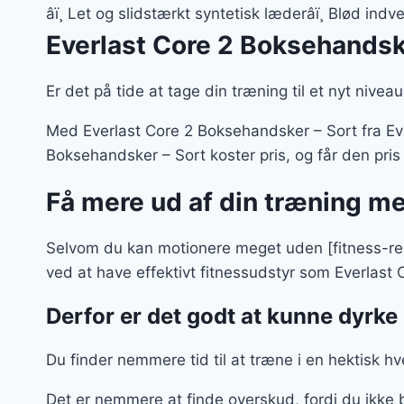
var:
âï¸ Let og slidstærkt syntetisk læderâï¸ Blød in
129 kr
Everlast Core 2 Boksehandsk
Er det på tide at tage din træning til et nyt nive
Med Everlast Core 2 Boksehandsker – Sort fra Eve
Boksehandsker – Sort koster pris, og får den pris 
Få mere ud af din træning me
Selvom du kan motionere meget uden [fitness-red
ved at have effektivt fitnessudstyr som Everlas
Derfor er det godt at kunne dyrke 
Du finder nemmere tid til at træne i en hektisk h
Det er nemmere at finde overskud, fordi du ikke 