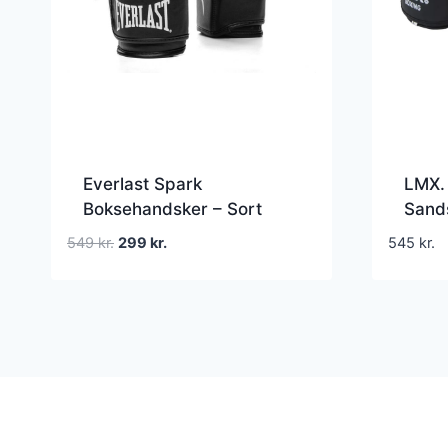
Everlast Spark
LMX.
Boksehandsker – Sort
Sand
bokse
Den
Den
549
kr.
299
kr.
545
kr.
sand
oprindelige
aktuelle
pris
pris
var:
er:
549 kr..
299 kr..