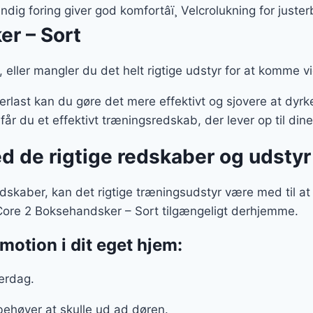
er:
dvendig foring giver god komfortâï¸ Velcrolukning for just
..
99 kr..
er – Sort
au, eller mangler du det helt rigtige udstyr for at komme 
rlast kan du gøre det mere effektivt og sjovere at dyrk
får du et effektivt træningsredskab, der lever op til din
d de rigtige redskaber og udstyr
skaber, kan det rigtige træningsudstyr være med til at
t Core 2 Boksehandsker – Sort tilgængeligt derhjemme.
motion i dit eget hjem:
verdag.
behøver at skulle ud ad døren.