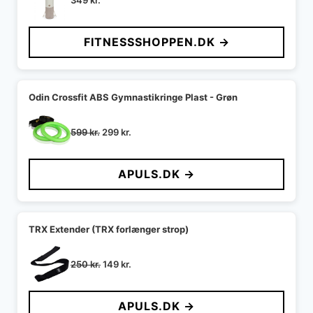
349
kr.
FITNESSSHOPPEN.DK →
Odin Crossfit ABS Gymnastikringe Plast - Grøn
Den
Den
599
kr.
299
kr.
oprindelige
aktuelle
pris
pris
APULS.DK →
var:
er:
599 kr..
299 kr..
TRX Extender (TRX forlænger strop)
Den
Den
250
kr.
149
kr.
oprindelige
aktuelle
pris
pris
APULS.DK →
var:
er: