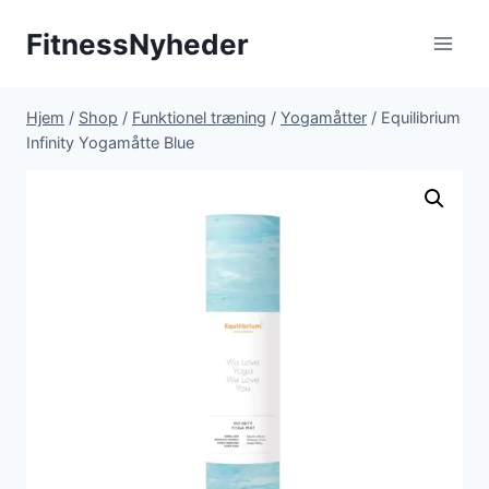
Fortsæt
FitnessNyheder
til
indhold
Hjem
/
Shop
/
Funktionel træning
/
Yogamåtter
/
Equilibrium
Infinity Yogamåtte Blue