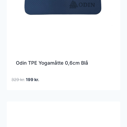
Odin TPE Yogamåtte 0,6cm Blå
Den
Den
329
kr.
199
kr.
oprindelige
aktuelle
pris
pris
var:
er:
329 kr..
199 kr..