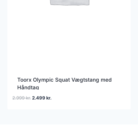
Toorx Olympic Squat Vægtstang med
Håndtag
Den
Den
2.999
kr.
2.499
kr.
oprindelige
aktuelle
pris
pris
var:
er:
2.999 kr..
2.499 kr..