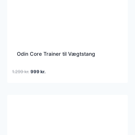
Odin Core Trainer til Vægtstang
Den
Den
1.299
kr.
999
kr.
oprindelige
aktuelle
pris
pris
var:
er:
1.299 kr..
999 kr..