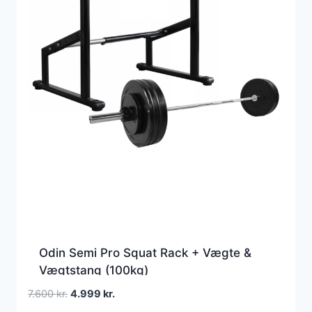
Odin Semi Pro Squat Rack + Vægte &
Vægtstang (100kg)
Den
Den
7.600
kr.
4.999
kr.
oprindelige
aktuelle