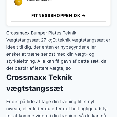
oprindelige
aktuelle
pris
pris
FITNESSSHOPPEN.DK →
var:
er:
1.099 kr..
899 kr..
Crossmaxx Bumper Plates Teknik
Vægtstangssæt 27 kgEt teknik vægtstangssæt er
ideelt til dig, der enten er nybegynder eller
ønsker at træne seriøst med din vægt- og
styrkeløftning. Alle kan få gavn af dette sæt, da
det består af lettere vægte, so
Crossmaxx Teknik
vægtstangssæt
Er det på tide at tage din træning til et nyt
niveau, eller leder du efter det helt rigtige udstyr
for at komme videre i din træning, så du kan nå