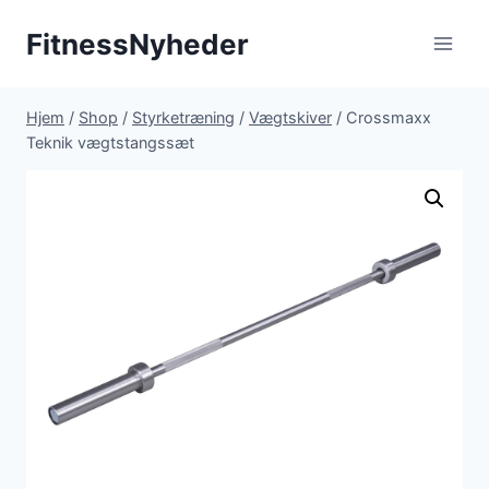
Fortsæt
FitnessNyheder
til
indhold
Hjem
/
Shop
/
Styrketræning
/
Vægtskiver
/
Crossmaxx
Teknik vægtstangssæt