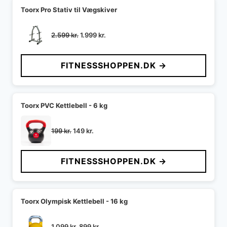
Toorx Pro Stativ til Vægskiver
Den
Den
2.599
kr.
1.999
kr.
oprindelige
aktuelle
pris
pris
FITNESSSHOPPEN.DK →
var:
er:
2.599 kr..
1.999 kr..
Toorx PVC Kettlebell - 6 kg
Den
Den
199
kr.
149
kr.
oprindelige
aktuelle
pris
pris
FITNESSSHOPPEN.DK →
var:
er:
199 kr..
149 kr..
Toorx Olympisk Kettlebell - 16 kg
Den
Den
1.099
kr.
899
kr.