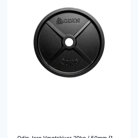
Odin Jern Vægtskiver 20kg / 50mm (1