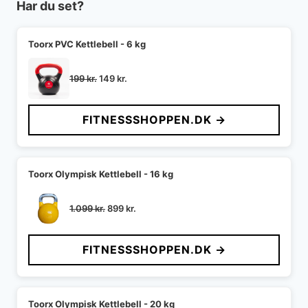
Har du set?
Toorx PVC Kettlebell - 6 kg
Den
Den
199
kr.
149
kr.
oprindelige
aktuelle
pris
pris
FITNESSSHOPPEN.DK →
var:
er:
199 kr..
149 kr..
Toorx Olympisk Kettlebell - 16 kg
Den
Den
1.099
kr.
899
kr.
oprindelige
aktuelle
pris
pris
FITNESSSHOPPEN.DK →
var:
er:
1.099 kr..
899 kr..
Toorx Olympisk Kettlebell - 20 kg