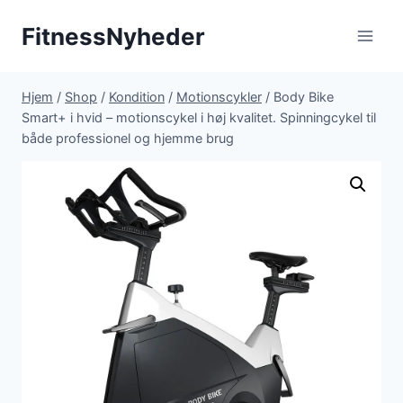
Fortsæt
FitnessNyheder
til
indhold
Hjem
/
Shop
/
Kondition
/
Motionscykler
/
Body Bike
Smart+ i hvid – motionscykel i høj kvalitet. Spinningcykel til
både professionel og hjemme brug