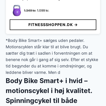
Den
Den
1.349
kr.
1.099
kr.
oprindelige
aktuelle
pris
pris
FITNESSSHOPPEN.DK →
var:
er:
1.349 kr..
1.099 kr..
*Body Bike Smart+ sælges uden pedaler.
Motionscyklen står klar til at blive brugt. Du
sætter dig træt i sadlen i forventningen om at
benene nok går i gang af sig selv. Efter et stykke
tid begynder du at komme i omdrejninger, og
leddene bliver varme. Men d
Body Bike Smart+ i hvid –
motionscykel i høj kvalitet.
Spinningcykel til både