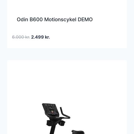
Odin B600 Motionscykel DEMO
Den
Den
6.000
kr.
2.499
kr.
oprindelige
aktuelle
pris
pris
var:
er:
6.000 kr..
2.499 kr..