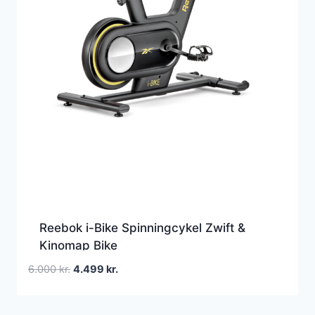
Reebok i-Bike Spinningcykel Zwift &
Kinomap Bike
Den
Den
6.000
kr.
4.499
kr.
oprindelige
aktuelle
pris
pris