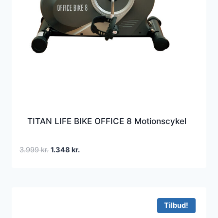
TITAN LIFE BIKE OFFICE 8 Motionscykel
Den
Den
3.999
kr.
1.348
kr.
oprindelige
aktuelle
pris
pris
var:
er:
3.999 kr..
1.348 kr..
Tilbud!