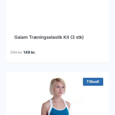
Gaiam Træningselastik Kit (3 stk)
Den
Den
250
kr.
149
kr.
oprindelige
aktuelle
pris
pris
var:
er:
250 kr..
149 kr..
Tilbud!