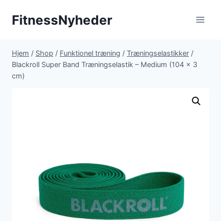
Fortsæt
FitnessNyheder
til
indhold
Hjem
/
Shop
/
Funktionel træning
/
Træningselastikker
/
Blackroll Super Band Træningselastik – Medium (104 x 3
cm)