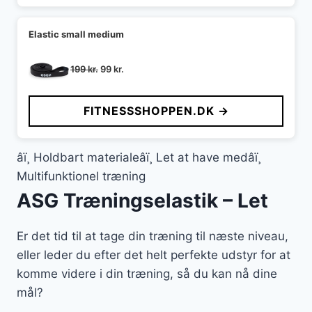
Elastic small medium
Den
Den
199
kr.
99
kr.
oprindelige
aktuelle
pris
pris
FITNESSSHOPPEN.DK →
var:
er:
199 kr..
99 kr..
âï¸ Holdbart materialeâï¸ Let at have medâï¸
Multifunktionel træning
ASG Træningselastik – Let
Er det tid til at tage din træning til næste niveau,
eller leder du efter det helt perfekte udstyr for at
komme videre i din træning, så du kan nå dine
mål?