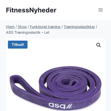
Fortsæt
FitnessNyheder
til
indhold
Hjem
/
Shop
/
Funktionel træning
/
Træningselastikker
/
ASG Træningselastik – Let
Tilbud!