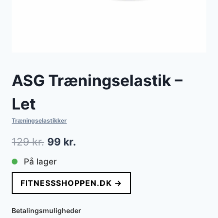
ASG Træningselastik –
Let
Træningselastikker
Den
Den
129
kr.
99
kr.
oprindelige
aktuelle
På lager
pris
pris
FITNESSSHOPPEN.DK →
var:
er:
129 kr..
99 kr..
Betalingsmuligheder