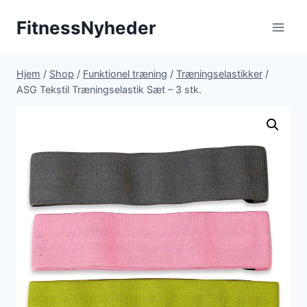
Fortsæt
FitnessNyheder
til
indhold
Hjem
/
Shop
/
Funktionel træning
/
Træningselastikker
/
ASG Tekstil Træningselastik Sæt – 3 stk.