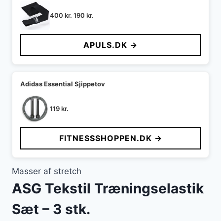
Den
Den
400
kr.
190
kr.
oprindelige
aktuelle
pris
pris
APULS.DK →
var:
er:
400 kr..
190 kr..
Adidas Essential Sjippetov
119
kr.
FITNESSSHOPPEN.DK →
Masser af stretch
ASG Tekstil Træningselastik
Sæt – 3 stk.