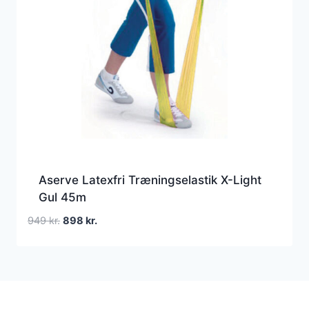
Aserve Latexfri Træningselastik X-Light
Gul 45m
Den
Den
949
kr.
898
kr.
oprindelige
aktuelle
pris
pris
var:
er:
949 kr..
898 kr..