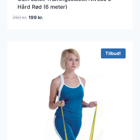
Hård Rød (6 meter)
Den
Den
260
kr.
199
kr.
oprindelige
aktuelle
pris
pris
var:
er:
260 kr..
199 kr..
Tilbud!