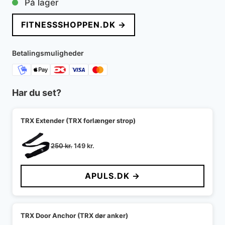
På lager
FITNESSSHOPPEN.DK →
Betalingsmuligheder
Har du set?
TRX Extender (TRX forlænger strop)
Den
Den
250
kr.
149
kr.
oprindelige
aktuelle
pris
pris
APULS.DK →
var:
er:
250 kr..
149 kr..
TRX Door Anchor (TRX dør anker)