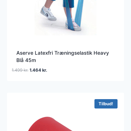
Aserve Latexfri Træningselastik Heavy
Blå 45m
Den
Den
1.499
kr.
1.464
kr.
oprindelige
aktuelle
pris
pris
var:
er:
1.499 kr..
1.464 kr..
Tilbud!