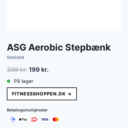
ASG Aerobic Stepbænk
Stepbænk
Den
Den
399
kr.
199
kr.
oprindelige
aktuelle
På lager
pris
pris
FITNESSSHOPPEN.DK →
var:
er:
399 kr..
199 kr..
Betalingsmuligheder