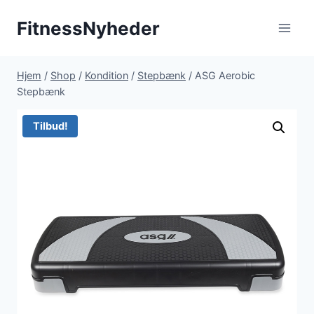
Fortsæt
FitnessNyheder
til
indhold
Hjem
/
Shop
/
Kondition
/
Stepbænk
/
ASG Aerobic
Stepbænk
Tilbud!