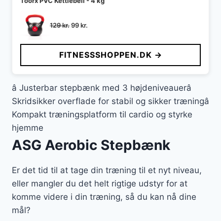
Toorx PVC Kettlebell - 4 kg
Den
Den
129
kr.
99
kr.
oprindelige
aktuelle
pris
pris
FITNESSSHOPPEN.DK →
var:
er:
129 kr..
99 kr..
â Justerbar stepbænk med 3 højdeniveauerâ
Skridsikker overflade for stabil og sikker træningâ
Kompakt træningsplatform til cardio og styrke
hjemme
ASG Aerobic Stepbænk
Er det tid til at tage din træning til et nyt niveau,
eller mangler du det helt rigtige udstyr for at
komme videre i din træning, så du kan nå dine
mål?