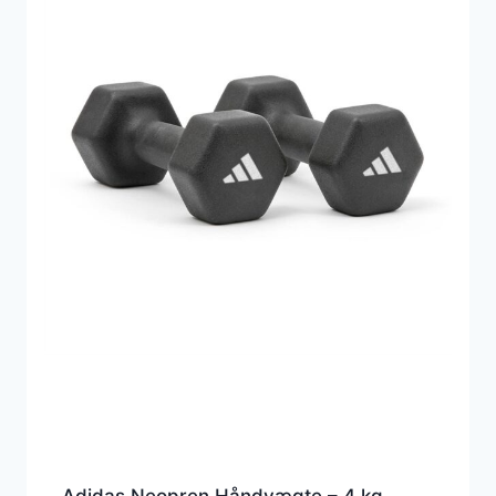
Adidas Neopren Håndvægte – 4 kg