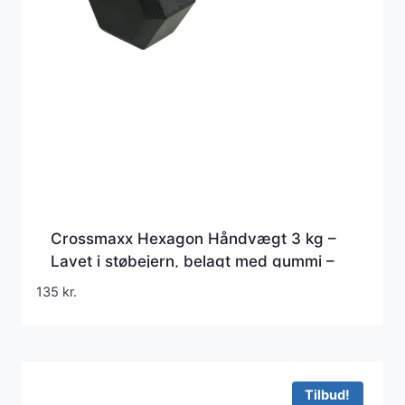
Crossmaxx Hexagon Håndvægt 3 kg –
Lavet i støbejern, belagt med gummi –
Riflet håndtag for godt greb – Til crossfit
135
kr.
og styrketræning
Tilbud!