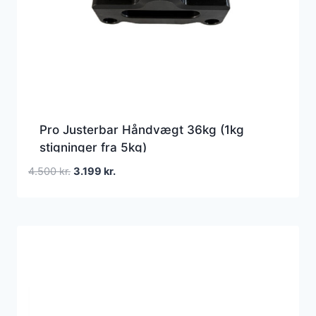
Pro Justerbar Håndvægt 36kg (1kg
stigninger fra 5kg)
Den
Den
4.500
kr.
3.199
kr.
oprindelige
aktuelle
pris
pris
var:
er:
4.500 kr..
3.199 kr..