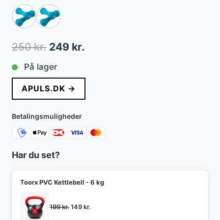
Den
Den
250
kr.
249
kr.
oprindelige
aktuelle
På lager
pris
pris
APULS.DK →
var:
er:
250 kr..
249 kr..
Betalingsmuligheder
Har du set?
Toorx PVC Kettlebell - 6 kg
Den
Den
199
kr.
149
kr.
oprindelige
aktuelle