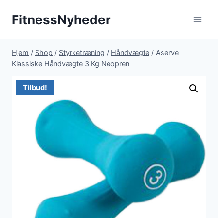
Fortsæt
FitnessNyheder
til
indhold
Hjem
/
Shop
/
Styrketræning
/
Håndvægte
/
Aserve
Klassiske Håndvægte 3 Kg Neopren
Tilbud!