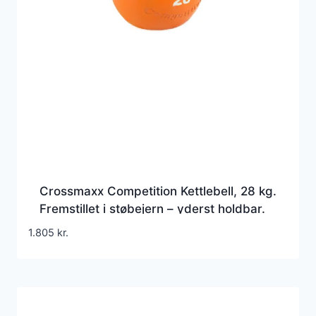
Crossmaxx Competition Kettlebell, 28 kg.
Fremstillet i støbejern – yderst holdbar.
Brug til funktionel træning, som crossfit
1.805
kr.
udstyr og derhjemme