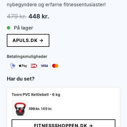
nybegyndere og erfarne fitnessentusiaster!
Den
Den
479
kr.
448
kr.
oprindelige
aktuelle
På lager
pris
pris
APULS.DK →
var:
er:
479 kr..
448 kr..
Betalingsmuligheder
Har du set?
Toorx PVC Kettlebell - 6 kg
Den
Den
199
kr.
149
kr.
oprindelige
aktuelle
pris
pris
FITNESSSHOPPEN.DK →
var:
er: