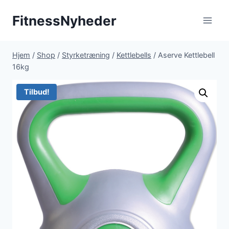
Fortsæt
FitnessNyheder
til
indhold
Hjem
/
Shop
/
Styrketræning
/
Kettlebells
/
Aserve Kettlebell
16kg
Tilbud!