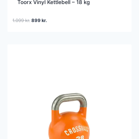
Toorx Vinyl Kettlebell – 18 kg
Den
Den
1.099
kr.
899
kr.
oprindelige
aktuelle
pris
pris
var:
er:
1.099 kr..
899 kr..