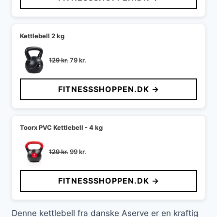
199 kr..
149 kr..
Kettlebell 2 kg
Den
Den
129
kr.
79
kr.
oprindelige
aktuelle
pris
pris
FITNESSSHOPPEN.DK →
var:
er:
129 kr..
79 kr..
Toorx PVC Kettlebell - 4 kg
Den
Den
129
kr.
99
kr.
oprindelige
aktuelle
pris
pris
FITNESSSHOPPEN.DK →
var:
er:
129 kr..
99 kr..
Denne kettlebell fra danske Aserve er en kraftig