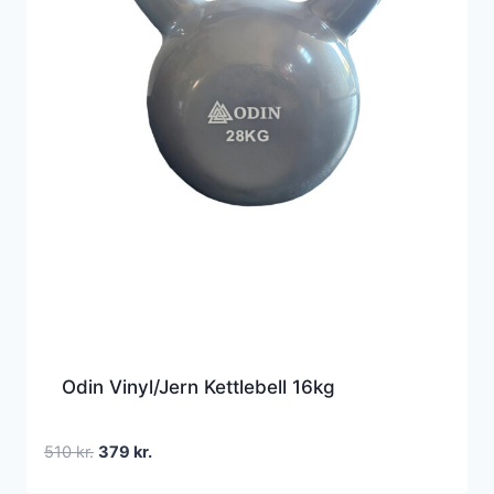
Odin Vinyl/Jern Kettlebell 16kg
Den
Den
510
kr.
379
kr.
oprindelige
aktuelle