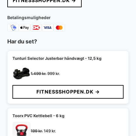
FITNESSSHOPPEN.DK →
Betalingsmuligheder
Har du set?
Tunturi Selector Justerbar håndvægt - 12,5 kg
Den
Den
1.499
kr.
999
kr.
oprindelige
aktuelle
pris
pris
FITNESSSHOPPEN.DK →
var:
er:
1.499 kr..
999 kr..
Toorx PVC Kettlebell - 6 kg
Den
Den
199
kr.
149
kr.