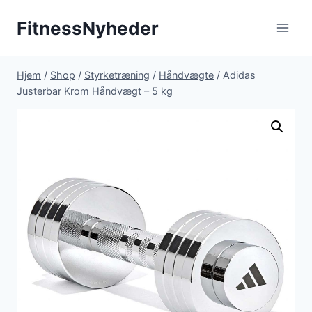
Fortsæt
FitnessNyheder
til
indhold
Hjem
/
Shop
/
Styrketræning
/
Håndvægte
/
Adidas
Justerbar Krom Håndvægt – 5 kg