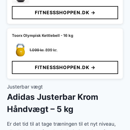
oprindelige
aktuelle
pris
pris
FITNESSSHOPPEN.DK →
var:
er:
199 kr..
149 kr..
Toorx Olympisk Kettlebell - 16 kg
Den
Den
1.099
kr.
899
kr.
oprindelige
aktuelle
pris
pris
FITNESSSHOPPEN.DK →
var:
er:
1.099 kr..
899 kr..
Justerbar vægt
Adidas Justerbar Krom
Håndvægt – 5 kg
Er det tid til at tage træningen til et nyt niveau,