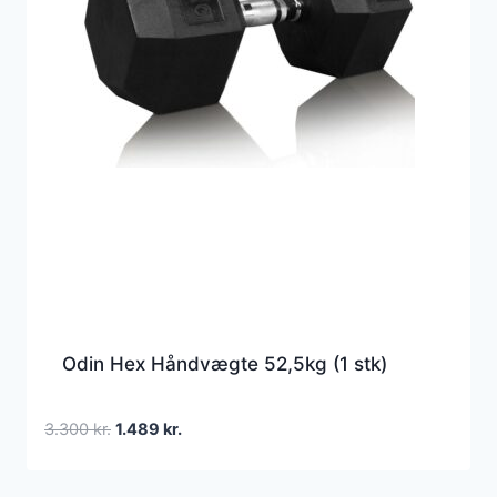
Odin Hex Håndvægte 52,5kg (1 stk)
Den
Den
3.300
kr.
1.489
kr.
oprindelige
aktuelle
pris
pris