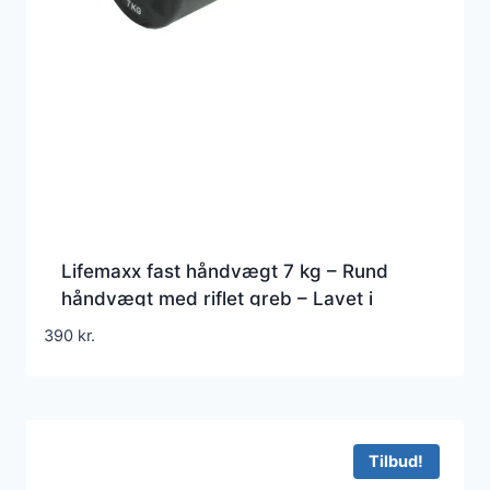
Lifemaxx fast håndvægt 7 kg – Rund
håndvægt med riflet greb – Lavet i
støbejern beklædt med gummi – Til
390
kr.
crossfit og styrketræning
Tilbud!