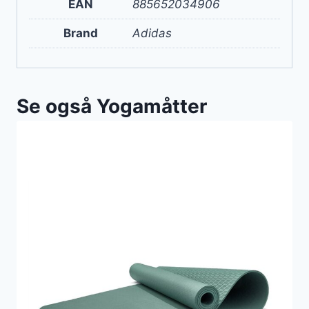
EAN
885652034906
Brand
Adidas
Se også Yogamåtter