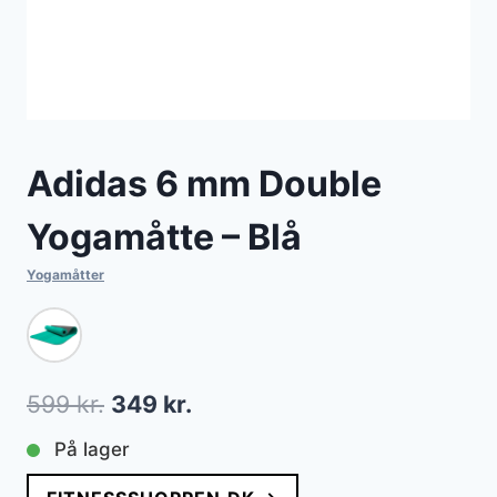
Adidas 6 mm Double
Yogamåtte – Blå
Yogamåtter
Den
Den
599
kr.
349
kr.
oprindelige
aktuelle
På lager
pris
pris