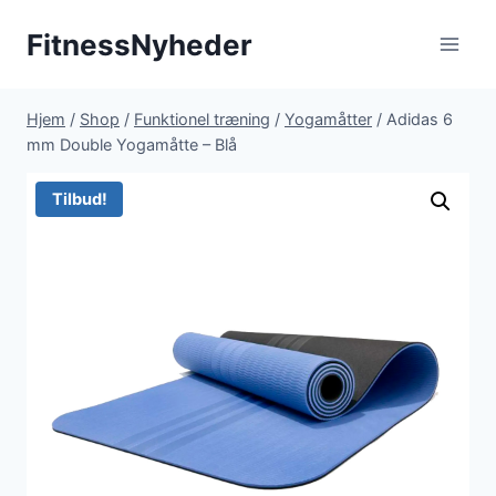
Fortsæt
FitnessNyheder
til
indhold
Hjem
/
Shop
/
Funktionel træning
/
Yogamåtter
/
Adidas 6
mm Double Yogamåtte – Blå
Tilbud!