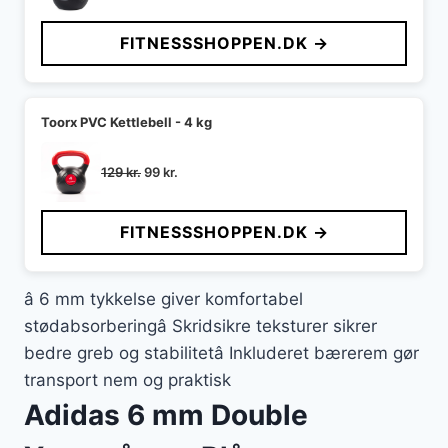
oprindelige
aktuelle
pris
pris
FITNESSSHOPPEN.DK →
var:
er:
129 kr..
79 kr..
Toorx PVC Kettlebell - 4 kg
Den
Den
129
kr.
99
kr.
oprindelige
aktuelle
pris
pris
FITNESSSHOPPEN.DK →
var:
er:
129 kr..
99 kr..
â 6 mm tykkelse giver komfortabel
stødabsorberingâ Skridsikre teksturer sikrer
bedre greb og stabilitetâ Inkluderet bærerem gør
transport nem og praktisk
Adidas 6 mm Double