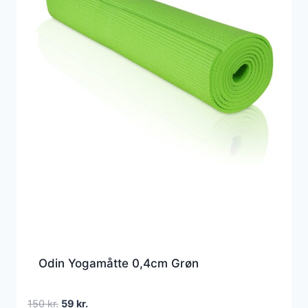
Odin Yogamåtte 0,4cm Grøn
Den
Den
150
kr.
59
kr.