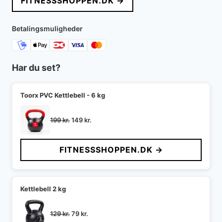
FITNESSSHOPPEN.DK →
var:
er:
599 kr..
349 kr..
Betalingsmuligheder
Har du set?
Toorx PVC Kettlebell - 6 kg
Den
Den
199
kr.
149
kr.
oprindelige
aktuelle
pris
pris
FITNESSSHOPPEN.DK →
var:
er:
199 kr..
149 kr..
Kettlebell 2 kg
Den
Den
129
kr.
79
kr.