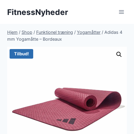
Fortsæt
FitnessNyheder
til
indhold
Hjem
/
Shop
/
Funktionel træning
/
Yogamåtter
/
Adidas 4
mm Yogamåtte – Bordeaux
Tilbud!