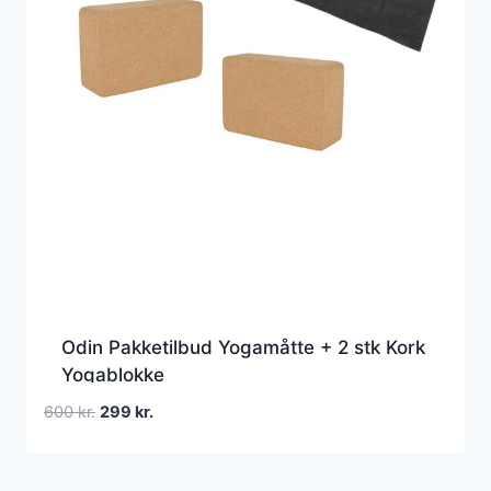
Odin Pakketilbud Yogamåtte + 2 stk Kork
Yogablokke
Den
Den
600
kr.
299
kr.
oprindelige
aktuelle
pris
pris
var:
er: