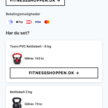
FITNESSSHOPPEN.DK →
var:
er:
249 kr..
199 kr..
Betalingsmuligheder
Har du set?
Toorx PVC Kettlebell - 6 kg
Den
Den
199
kr.
149
kr.
oprindelige
aktuelle
pris
pris
FITNESSSHOPPEN.DK →
var:
er:
199 kr..
149 kr..
Kettlebell 2 kg
Den
Den
129
kr.
79
kr.