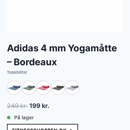
Adidas 4 mm Yogamåtte
– Bordeaux
Yogamåtter
Den
Den
249
kr.
199
kr.
oprindelige
aktuelle
På lager
pris
pris