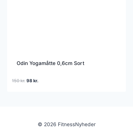
Odin Yogamåtte 0,6cm Sort
Den
Den
150
kr.
98
kr.
oprindelige
aktuelle
pris
pris
var:
er:
150 kr..
98 kr..
© 2026 FitnessNyheder