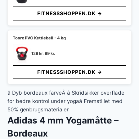
oprindelige
aktuelle
pris
pris
FITNESSSHOPPEN.DK →
var:
er:
129 kr..
79 kr..
Toorx PVC Kettlebell - 4 kg
Den
Den
129
kr.
99
kr.
oprindelige
aktuelle
pris
pris
FITNESSSHOPPEN.DK →
var:
er:
129 kr..
99 kr..
â Dyb bordeaux farveÂ â Skridsikker overflade
for bedre kontrol under yogaâ Fremstillet med
50% genbrugsmaterialer
Adidas 4 mm Yogamåtte –
Bordeaux