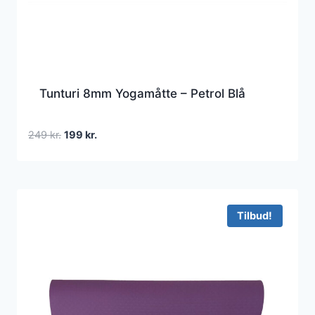
Tunturi 8mm Yogamåtte – Petrol Blå
Den
Den
249
kr.
199
kr.
oprindelige
aktuelle
pris
pris
var:
er:
249 kr..
199 kr..
Tilbud!