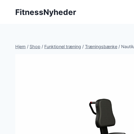
Fortsæt
FitnessNyheder
til
indhold
Hjem
/
Shop
/
Funktionel træning
/
Træningsbænke
/
Nautil