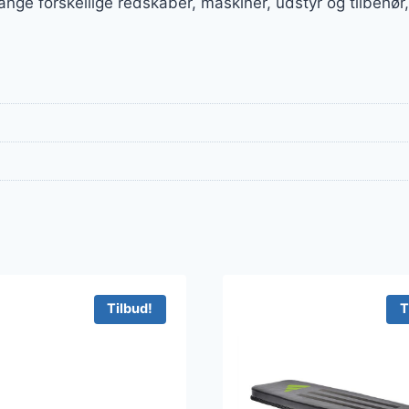
ange forskellige redskaber, maskiner, udstyr og tilbeh
Tilbud!
T