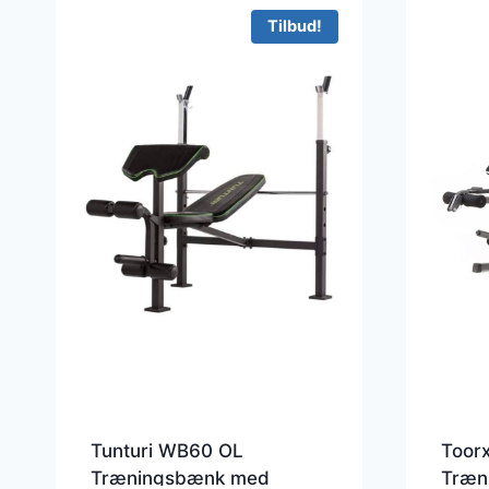
Tilbud!
Tunturi WB60 OL
Toor
Træningsbænk med
Træn