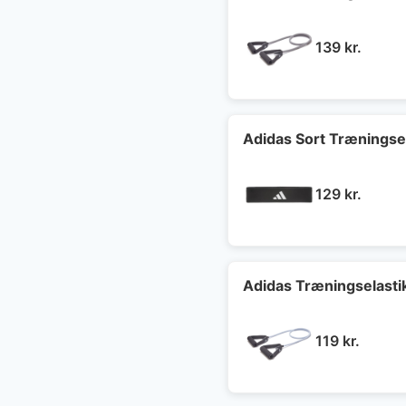
139
kr.
Adidas Sort Træningsel
129
kr.
Adidas Træningselasti
119
kr.