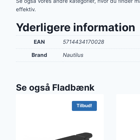
Se også vores andre kategorier, hvor du finder m
effektiv.
Yderligere information
EAN
5714434170028
Brand
Nautilus
Se også Fladbænk
Tilbud!