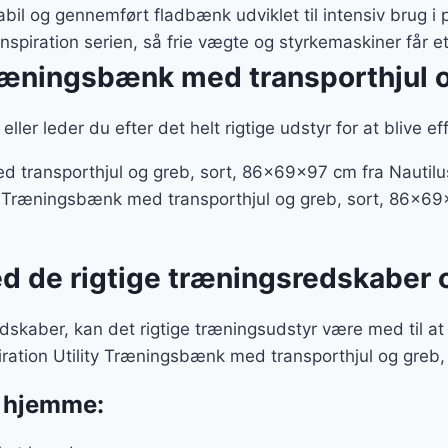
abil og gennemført fladbænk udviklet til intensiv brug i 
spiration serien, så frie vægte og styrkemaskiner får et
 Træningsbænk med transporthjul
eller leder du efter det helt rigtige udstyr for at blive e
ed transporthjul og greb, sort, 86x69x97 cm fra Nautil
ty Træningsbænk med transporthjul og greb, sort, 86x69x
ed de rigtige træningsredskaber 
skaber, kan det rigtige træningsudstyr være med til a
iration Utility Træningsbænk med transporthjul og greb
e hjemme: