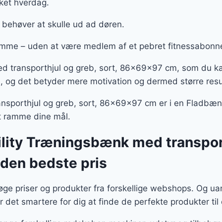
kket hverdag.
e behøver at skulle ud ad døren.
mme – uden at være medlem af et pebret fitnessabon
ed transporthjul og greb, sort, 86x69x97 cm, som du ka
, og det betyder mere motivation og dermed større resu
nsporthjul og greb, sort, 86x69x97 cm er i en Fladbænk, o
at ramme dine mål.
tility Træningsbænk med transport
den bedste pris
e priser og produkter fra forskellige webshops. Og ua
 det smartere for dig at finde de perfekte produkter til 