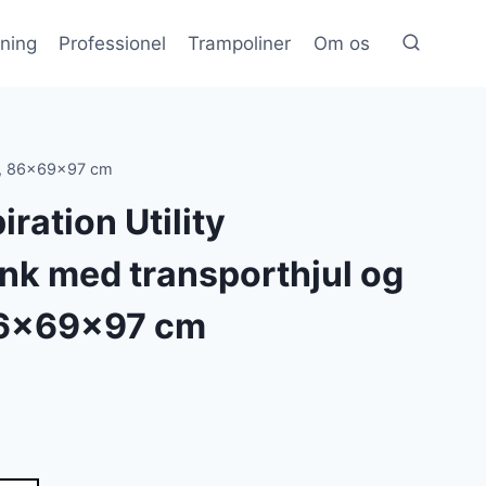
æning
Professionel
Trampoliner
Om os
ort, 86x69x97 cm
iration Utility
k med transporthjul og
 86x69x97 cm