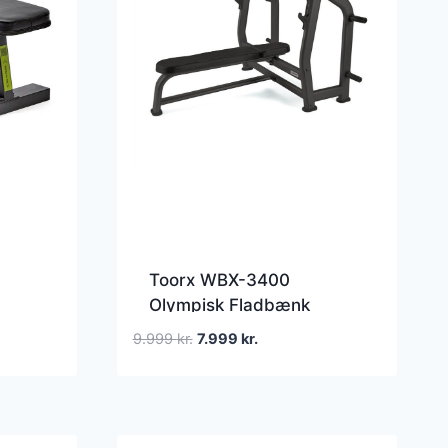
Toorx WBX-3400
Olympisk Fladbænk
Den
Den
9.999
kr.
7.999
kr.
oprindelige
aktuelle
pris
pris
var:
er:
9.999 kr..
7.999 kr..