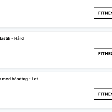
FITNE
astik - Hård
FITNE
k med håndtag - Let
FITNE