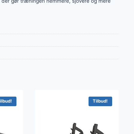
ør, der gør træningen nemmere, sjovere og mere
ilbud!
Tilbud!