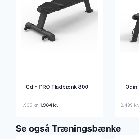
Odin PRO Fladbænk 800
Odin
Den
Den
1.995
kr.
1.984
kr.
3.499
kr.
oprindelige
aktuelle
pris
pris
Se også Træningsbænke
var:
er:
1.995 kr..
1.984 kr..