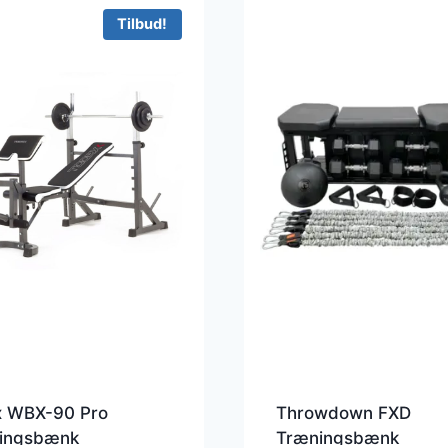
Tilbud!
x WBX-90 Pro
Throwdown FXD
ingsbænk
Træningsbænk